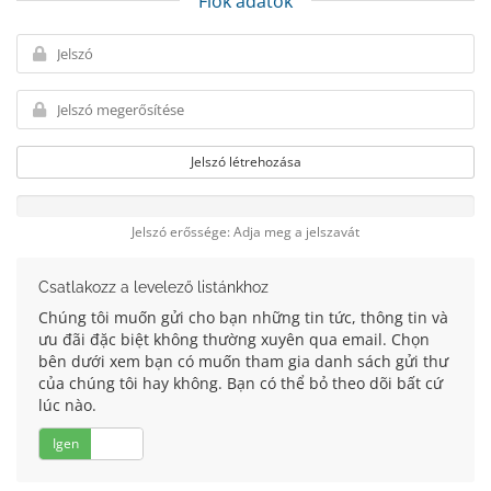
Fiók adatok
Jelszó létrehozása
Jelszó erőssége: Adja meg a jelszavát
Csatlakozz a levelező listánkhoz
Chúng tôi muốn gửi cho bạn những tin tức, thông tin và
ưu đãi đặc biệt không thường xuyên qua email. Chọn
bên dưới xem bạn có muốn tham gia danh sách gửi thư
của chúng tôi hay không. Bạn có thể bỏ theo dõi bất cứ
lúc nào.
Igen
Nem