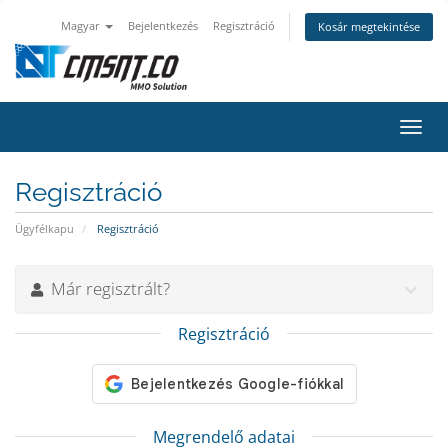
Magyar
Bejelentkezés
Regisztráció
Kosár megtekintése
Váltá
a
navig
Regisztráció
Ügyfélkapu
Regisztráció
Már regisztrált?
Regisztráció
Megrendelő adatai