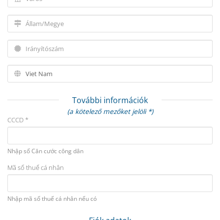
További információk
(a kötelező mezőket jelöli *)
CCCD *
Nhập số Căn cước công dân
Mã số thuế cá nhân
Nhập mã số thuế cá nhân nếu có