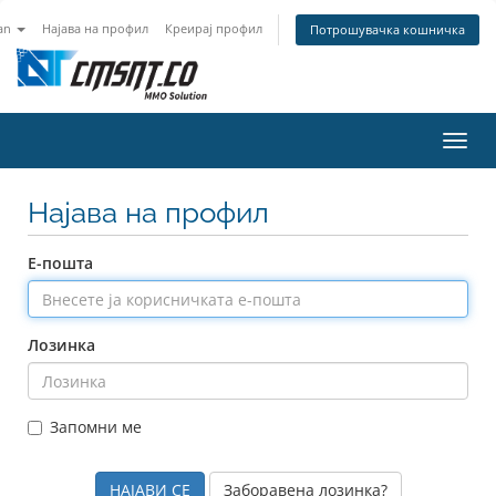
an
Најава на профил
Креирај профил
Потрошувачка кошничка
Вклу
ја
нави
Најава на профил
Е-пошта
Лозинка
Запомни ме
Заборавена лозинка?