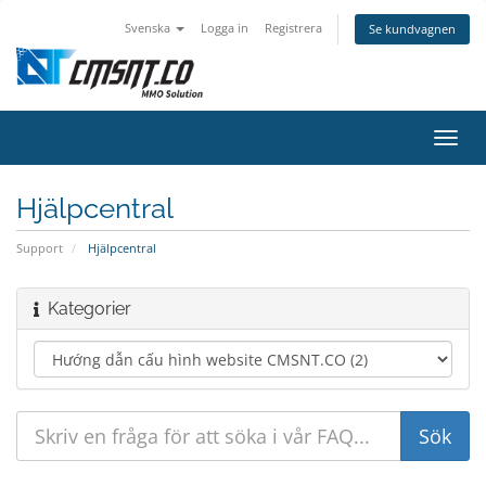
Svenska
Logga in
Registrera
Se kundvagnen
Växla
navig
Hjälpcentral
Support
Hjälpcentral
Kategorier