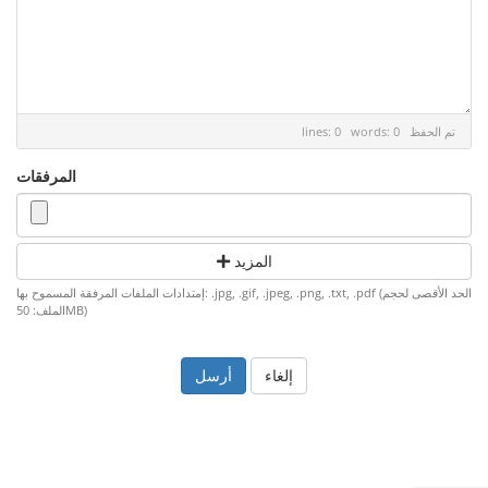
تم الحفظ
lines: 0 words: 0
المرفقات
المزيد
إمتدادات الملفات المرفقة المسموح بها: .jpg, .gif, .jpeg, .png, .txt, .pdf (الحد الأقصى لحجم
الملف: 50MB)
إلغاء