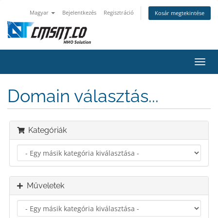
Magyar
Bejelentkezés
Regisztráció
Kosár megtekintése
Váltá
a
navig
Domain választás...
Kategóriák
Műveletek