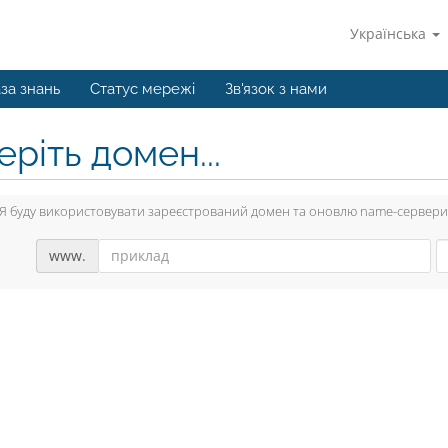
Українська
за знань
Статус мережі
Зв'язок з нами
ріть домен...
Я буду використовувати зареєстрований домен та оновлю name-сервери
www.