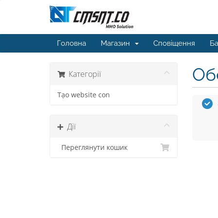
Головна
Магазин
Сповіщення
Ба
Обе
Категорії
Tạo website con
Дії
Переглянути кошик